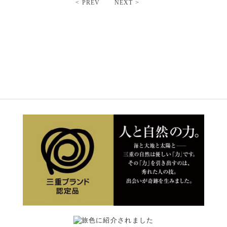
< PREV
NEXT >