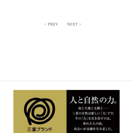
< PREV
NEXT >