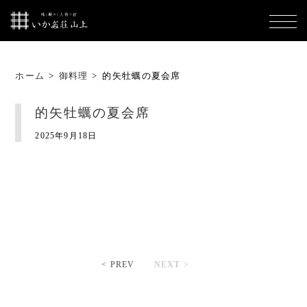
ホーム
>
御料理
>
的矢牡蠣の夏会席
的矢牡蠣の夏会席
2025年9月18日
< PREV
NEXT >